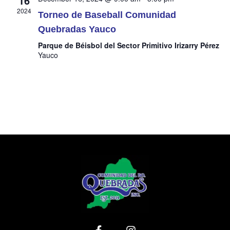
16
2024
Navig
Torneo de Baseball Comunidad
Quebradas Yauco
Parque de Béisbol del Sector Primitivo Irizarry Pérez
Yauco