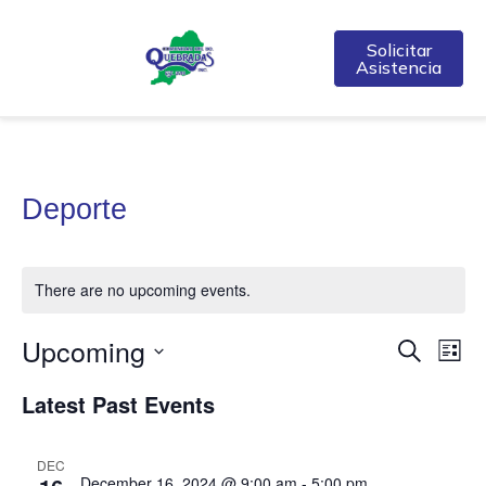
Solicitar
Asistencia
Deporte
There are no upcoming events.
Upcoming
Event
Ev
Search
List
Select
Vi
Searc
date.
Latest Past Events
Na
and
DEC
Views
December 16, 2024 @ 9:00 am
-
5:00 pm